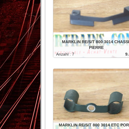
MARKLIN RE/S/T 800 3014 CHASS
PIERRE
Anzahl : 7
9.
Chasse pierre pour 3014, RE /S / T 800
In den Warenkorb
-
1
+
Details
MARKLIN RE/S/T 800 3014 ETC PO