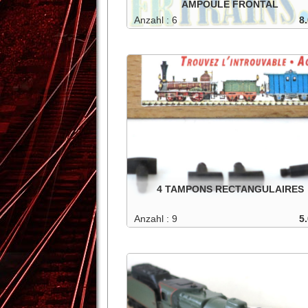
AMPOULE FRONTAL
Anzahl : 6
8.
Porte-ampoule frontale pour 3014, 3023/4, RE 
T 800
In den Warenkorb
-
1
+
Details
4 TAMPONS RECTANGULAIRES
Anzahl : 9
5.
4 tampons rectangulaire en métal.
In den Warenkorb
-
1
+
Details