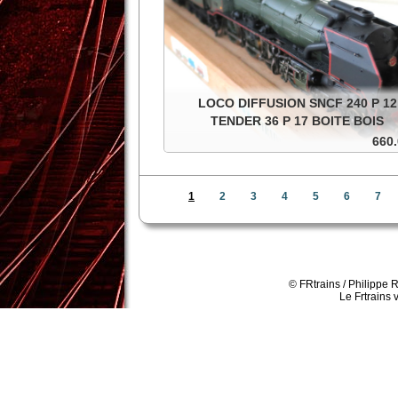
LOCO DIFFUSION SNCF 240 P 12
TENDER 36 P 17 BOITE BOIS
660.
Vapeur SNCF 240 P 12 tender 36 p 17 . 12 vo
continu, dans une boite en bois.
1
2
3
4
5
6
7
In den Warenkorb
Details
© FRtrains / Philippe 
Le Frtrains