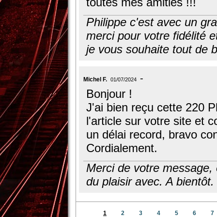
toutes mes amitiés !!!
Philippe c'est avec un gra
merci pour votre fidélité
je vous souhaite tout de b
Michel F.
01/07/2024
Bonjour !
J'ai bien reçu cette 220 
l'article sur votre site 
un délai record, bravo con
Cordialement.
Merci de votre message, e
du plaisir avec. A bientôt.
1
2
3
4
5
6
7