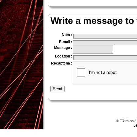
Write a message to
Nom
:
E-mail
:
Message
:
Location
:
Recaptcha
:
Send
© FRtrains /
Le