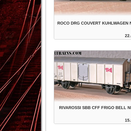
ROCO DRG COUVERT KUHLWAGEN 
22.
DRG couvert Kuhlwagen, roues isolées, dan
boite d'origine.
In den Warenkorb
Details
RIVAROSSI SBB CFF FRIGO BELL 
15.
SBB CFF couvert frigo Bell, roues isolées . Da
boite d'origine.