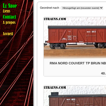
Geordnet nach :
RMA NORD COUVERT TP BRUN N
40.
NORD couvert TP brun . roues isolées. dans
boite d'origine.
In den Warenkorb
Details