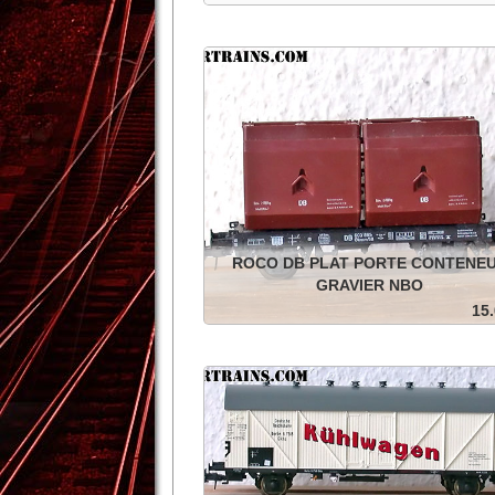
PLM kit couplage trémie à ballast grise à mon
roues isolées, Dans sa boîte d'origine .
In den Warenkorb
Details
ROCO DB PLAT PORTE CONTENE
GRAVIER NBO
15.
DB porte conteneurs de gravier , roues isolé
dans sa boite d'origine.
In den Warenkorb
Details