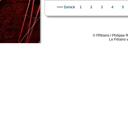
<<< Zurück
1
2
3
4
5
In den Warenkorb
Details
© FRtrains / Philippe 
Le Frtrains