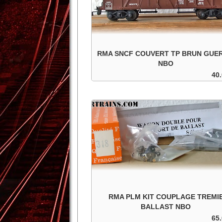
RMA SNCF COUVERT TP BRUN GUER
NBO
40.
SNCF couvert TP brun guérite. roues isolées.
sa boite d'origine.
In den Warenkorb
Details
RMA PLM KIT COUPLAGE TREMI
BALLAST NBO
65.