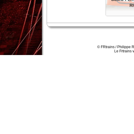
R
Plaques pour 
Details
© FRtrains / Philippe 
Le Frtrains