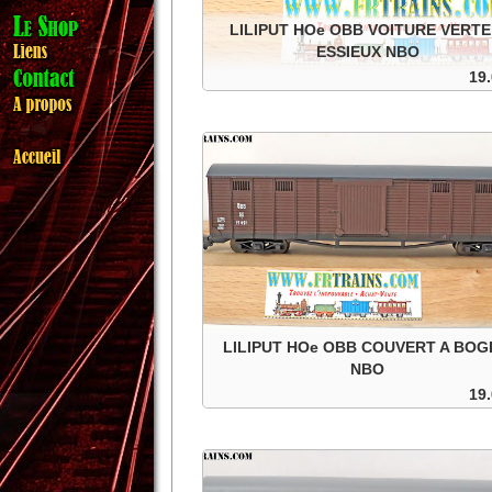
LILIPUT HOe OBB VOITURE VERTE
ESSIEUX NBO
19.
OBB HOe voiture verte à essieux, fenêtre ouve
dans sa boite d'origine.
Add to cart
Details
LILIPUT HOe OBB COUVERT A BOG
NBO
19.
OBB HOe couvert à bogies , dans sa boit
d'origine.
Add to cart
Details