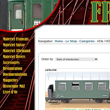
Navigation :
Home
Le Shop
Categories
HOe / H
Order by :