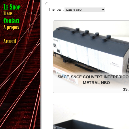
Trier par :
SMCF, SNCF COUVERT INTERFRIGO
METRAL NBO
39.
SNCF couvert Interfrigo à essieux en métal, r
non isolées. Dans sa boite d'origine.
Ajouter au panier
Détails