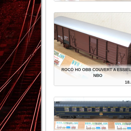
SNCF couvert à essieux en métal, roues n
isolées.
Ajouter au panier
Détails
ROCO HO OBB COUVERT A ESSIE
NBO
18.
OBB couvert à essieux, roues isolées, dans
boite d'origine.
Ajouter au panier
Détails