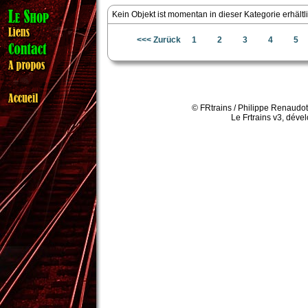
Kein Objekt ist momentan in dieser Kategorie erhältli
<<< Zurück
1
2
3
4
5
© FRtrains / Philippe Renaudot
Le Frtrains v3, déve