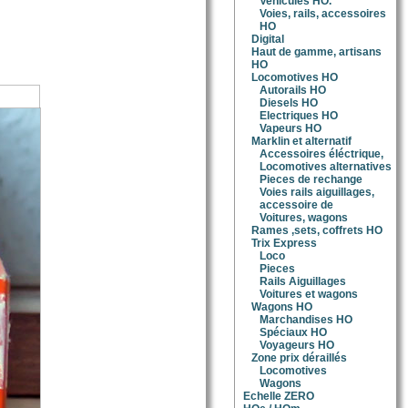
Vehicules HO.
Voies, rails, accessoires
HO
Digital
Haut de gamme, artisans
HO
Locomotives HO
Autorails HO
Diesels HO
Electriques HO
Vapeurs HO
Marklin et alternatif
Accessoires éléctrique,
Locomotives alternatives
Pieces de rechange
Voies rails aiguillages,
accessoire de
Voitures, wagons
Rames ,sets, coffrets HO
Trix Express
Loco
Pieces
Rails Aiguillages
Voitures et wagons
Wagons HO
Marchandises HO
Spéciaux HO
Voyageurs HO
Zone prix déraillés
Locomotives
Wagons
Echelle ZERO