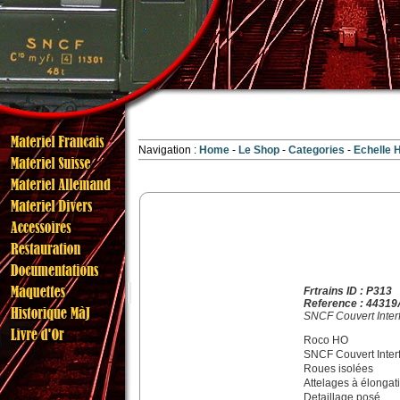
Navigation :
Home
Le Shop
Categories
Echelle
Frtrains ID : P313
Reference : 44319
SNCF Couvert Interfr
Roco HO
SNCF Couvert Interf
Roues isolées
Attelages à élongat
Detaillage posé