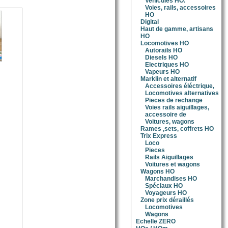
Vehicules HO.
Voies, rails, accessoires
HO
Digital
Haut de gamme, artisans
HO
Locomotives HO
Autorails HO
Diesels HO
Electriques HO
Vapeurs HO
Marklin et alternatif
Accessoires éléctrique,
Locomotives alternatives
Pieces de rechange
Voies rails aiguillages,
accessoire de
Voitures, wagons
Rames ,sets, coffrets HO
Trix Express
Loco
Pieces
Rails Aiguillages
Voitures et wagons
Wagons HO
Marchandises HO
Spéciaux HO
Voyageurs HO
Zone prix déraillés
Locomotives
Wagons
Echelle ZERO