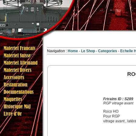
Navigation :
Home
Le Shop
Categories
Echelle
RO
Frtrains ID : S289
RGP vitrage avant
Roco HO
Pour RGP
vitrage avant , latér