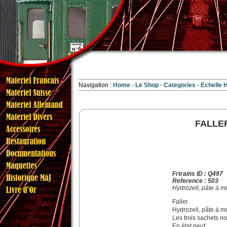
Navigation :
Home
Le Shop
Categories
Echelle
FALLE
Frtrains ID : Q497
Reference : 503
Hydrozell, pâte à mo
Faller
Hydrozell, pâte à m
Les trois sachets n
En état neuf